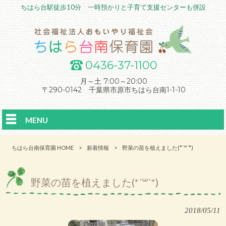
ちはら台駅徒歩10分 一時預かりと子育て支援センターも併設
0436-37-1100
月～土 7:00～20:00
〒290-0142 千葉県市原市ちはら台南1-1-10
MENU
ちはら台南保育園 HOME
>
新着情報
>
野菜の苗を植えました(*´꒳`*)
野菜の苗を植えました(*´꒳`*)
2018/05/11