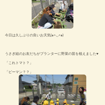
今日は久しぶりの良いお天気
(๑>◡<๑)
うさぎ組のお友だちがプランターに野菜の苗を植えました♥
「これトマト？」
「ピーマン？？」